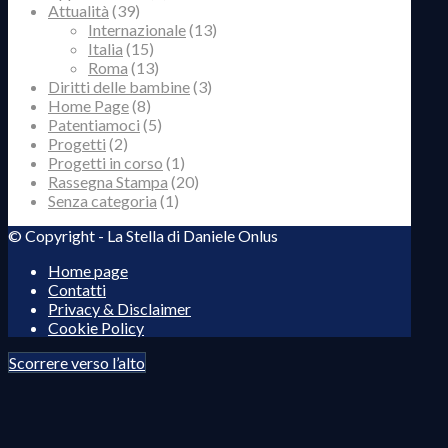
Attualità
(39)
Internazionale
(13)
Italia
(15)
Roma
(13)
Diritti delle bambine
(3)
Home Page
(8)
Patentiamoci
(5)
Progetti
(2)
Progetti in corso
(1)
Rassegna Stampa
(20)
Senza categoria
(1)
© Copyright - La Stella di Daniele Onlus
Home page
Contatti
Privacy & Disclaimer
Cookie Policy
Scorrere verso l’alto