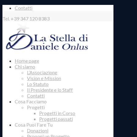
Contatti
Tel. +39 347 120 8383
Home page
Chi siamo
L’Associazione
Vision e Mission
Lo Statuto
Il Presidente e lo Staff
Contatti
Cosa Facciamo
Progetti
Progetti in Corso
Progetti passati
Cosa Puoi Fare Tu
Donazioni
Proponi un Progetto