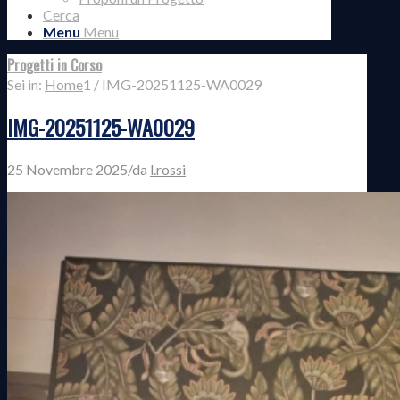
Cerca
Menu
Menu
Progetti in Corso
Sei in:
Home
1
/
IMG-20251125-WA0029
IMG-20251125-WA0029
25 Novembre 2025
/
da
l.rossi