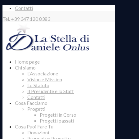
Contatti
Tel. +39 347 120 8383
Home page
Chi siamo
L’Associazione
Vision e Mission
Lo Statuto
Il Presidente e lo Staff
Contatti
Cosa Facciamo
Progetti
Progetti in Corso
Progetti passati
Cosa Puoi Fare Tu
Donazioni
Proponi un Progetto