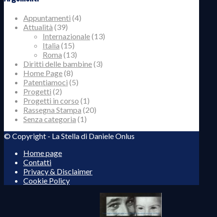
Appuntamenti
(4)
Attualità
(39)
Internazionale
(13)
Italia
(15)
Roma
(13)
Diritti delle bambine
(3)
Home Page
(8)
Patentiamoci
(5)
Progetti
(2)
Progetti in corso
(1)
Rassegna Stampa
(20)
Senza categoria
(1)
© Copyright - La Stella di Daniele Onlus
Home page
Contatti
Privacy & Disclaimer
Cookie Policy