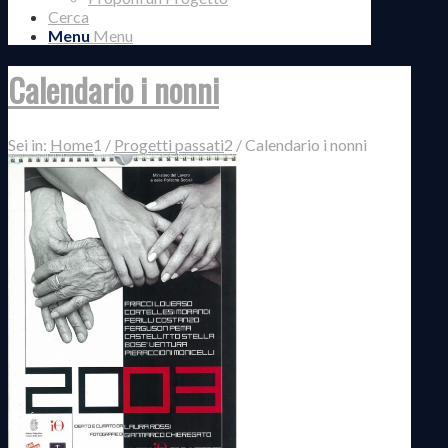
Cerca
Menu
Menu
Calendario i nonni
Sei in:
Home
1
/
Progetti passati
2
/
Calendario i nonni